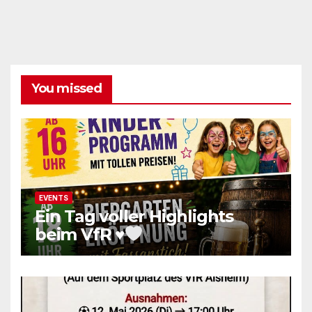
You missed
EVENTS
Ein Tag voller Highlights
beim VfR
♥️