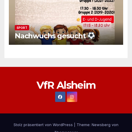
SPORT
Nachwuchs gesucht
VfR Alsheim
Stolz präsentiert von WordPress
|
Theme:
Newsberg
von